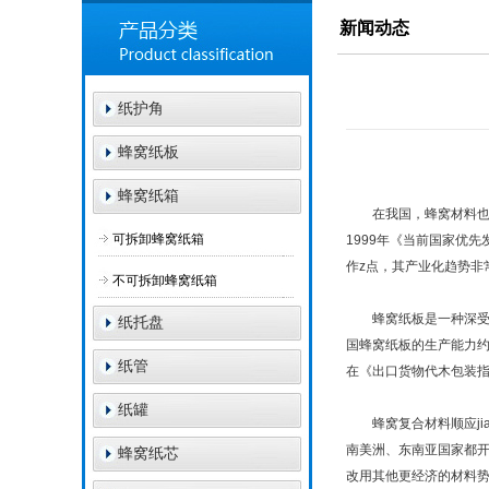
新闻动态
纸护角
蜂窝纸板
蜂窝纸箱
在我国，蜂窝材料也日
可拆卸蜂窝纸箱
1999年《当前国家优
作z点，其产业化趋势非
不可拆卸蜂窝纸箱
蜂窝纸板是一种深受重
纸托盘
国蜂窝纸板的生产能力约
纸管
在《出口货物代木包装
纸罐
蜂窝复合材料顺应jia
南美洲、东南亚国家都开
蜂窝纸芯
改用其他更经济的材料势