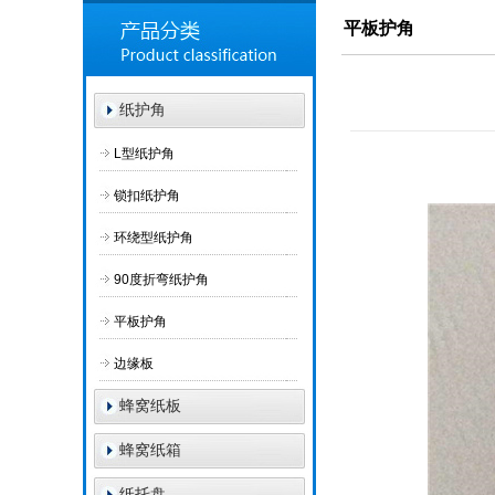
平板护角
纸护角
L型纸护角
锁扣纸护角
环绕型纸护角
90度折弯纸护角
平板护角
边缘板
蜂窝纸板
蜂窝纸箱
纸托盘